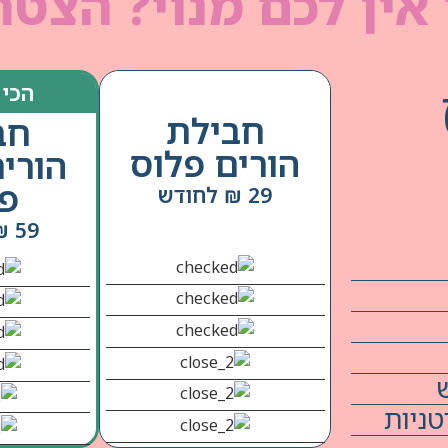
אין לכם מנוי? הצטר
הכי 
חבילת
חב
הורים פלוס
הורי
פל
29 ₪ לחודש
59 ₪ לחודש