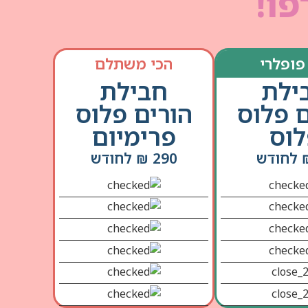
פו!
פופלרי
הכי משתלם
ילת
חבילת
ם פלוס
הורים פלוס
וס
פרימיום
290 ₪ לחודש