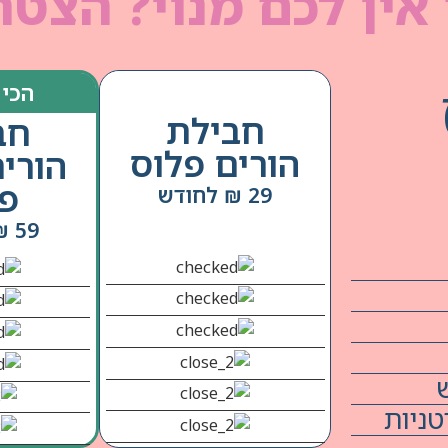
אין לכם מנוי? הצטר
הכי 
חבילת
חב
הורים פלוס
הורי
פל
29 ₪ לחודש
59 ₪ לחודש