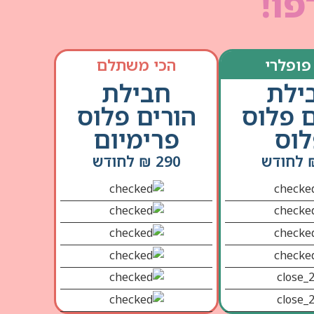
פו!
פופלרי
הכי משתלם
ילת
חבילת
ם פלוס
הורים פלוס
וס
פרימיום
290 ₪ לחודש