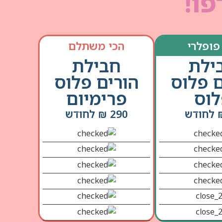
פו!
פופלרי
הכי משתלם
ילת
חבילת
ם פלוס
הורים פלוס
וס
פרימיום
290 ₪ לחודש