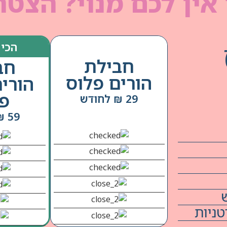
אין לכם מנוי? הצטר
הכי 
חבילת
חב
הורים פלוס
הורי
פל
29 ₪ לחודש
59 ₪ לחודש