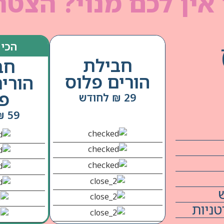
אין לכם מנוי? הצטר
הכי 
חבילת
חב
הורים פלוס
הורי
פל
29 ₪ לחודש
59 ₪ לחודש