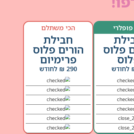
פו!
פופלרי
הכי משתלם
ילת
חבילת
ם פלוס
הורים פלוס
וס
פרימיום
290 ₪ לחודש