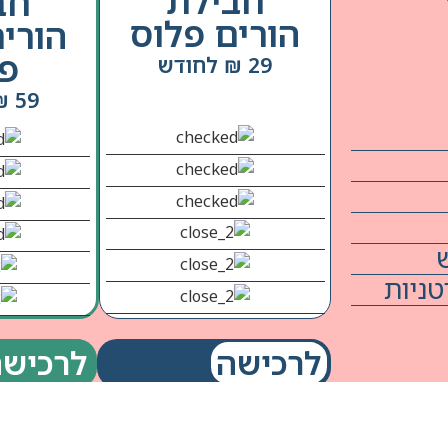
חבילת
חב
הורים פלוס
הורי
פל
29 ₪ לחודש
59 ₪ לחודש
לרכישה
לרכישה