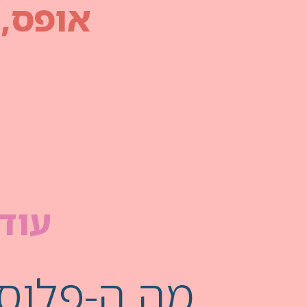
אופס,
עוד 
מה ה-פלוס