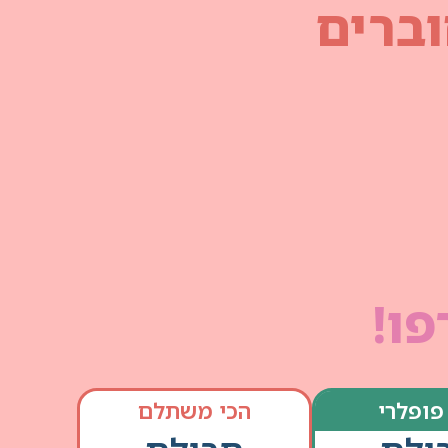
ברים
פו!
פופלרי
הכי משתלם