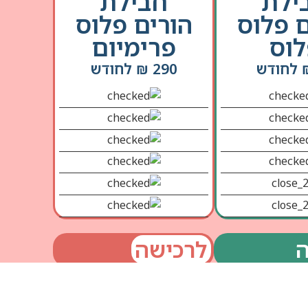
ילת
חבילת
ם פלוס
הורים פלוס
וס
פרימיום
290 ₪ לחודש
לרכישה