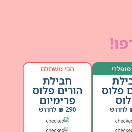
פו!
פופלרי
הכי משתלם
ילת
חבילת
ם פלוס
הורים פלוס
וס
פרימיום
290 ₪ לחודש