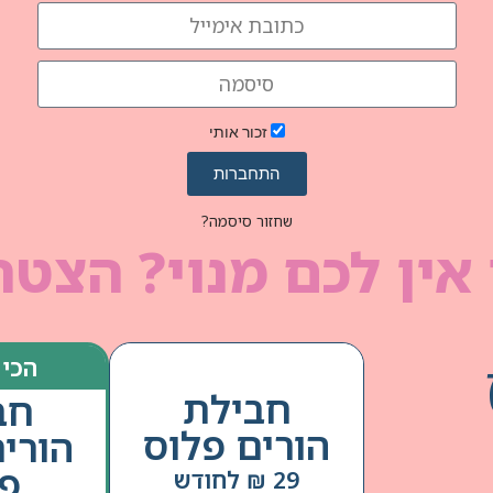
זכור אותי
התחברות
שחזור סיסמה?
אין לכם מנוי? הצטר
הכי 
חבילת
חב
הורים פלוס
הורי
פל
29 ₪ לחודש