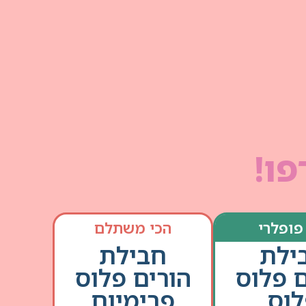
פו!
פופלרי
הכי משתלם
ילת
חבילת
ם פלוס
הורים פלוס
וס
פרימיום